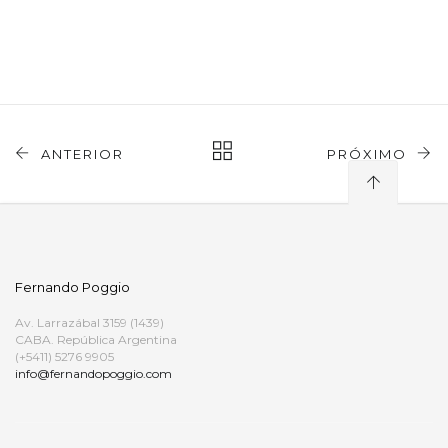
ANTERIOR
PRÓXIMO
Fernando Poggio
Av. Larrazábal 3159 (1439)
CABA. República Argentina
(+5411) 5276 9905
info@fernandopoggio.com